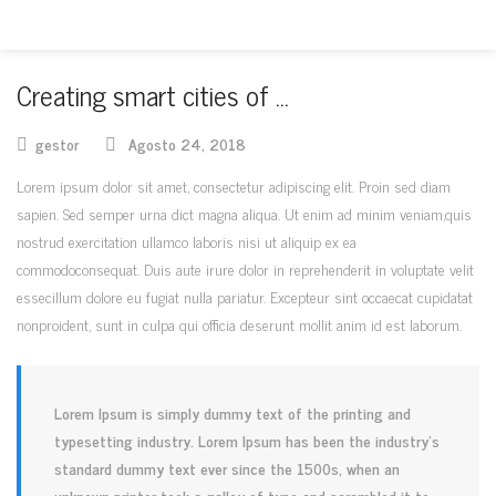
Creating smart cities of …
gestor
Agosto 24, 2018
Lorem ipsum dolor sit amet, consectetur adipiscing elit. Proin sed diam
sapien. Sed semper urna dict magna aliqua. Ut enim ad minim veniam,quis
nostrud exercitation ullamco laboris nisi ut aliquip ex ea
commodoconsequat. Duis aute irure dolor in reprehenderit in voluptate velit
essecillum dolore eu fugiat nulla pariatur. Excepteur sint occaecat cupidatat
nonproident, sunt in culpa qui officia deserunt mollit anim id est laborum.
Lorem Ipsum is simply dummy text of the printing and
typesetting industry. Lorem Ipsum has been the industry’s
standard dummy text ever since the 1500s, when an
unknown printer took a galley of type and scrambled it to