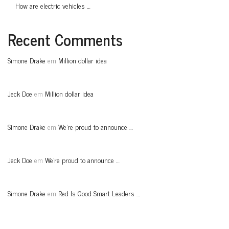
How are electric vehicles …
Recent Comments
Simone Drake
em
Million dollar idea
Jeck Doe
em
Million dollar idea
Simone Drake
em
We’re proud to announce …
Jeck Doe
em
We’re proud to announce …
Simone Drake
em
Red Is Good Smart Leaders …