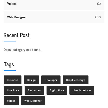
Videos
(1)
Web Designer
(17)
Recent Post
Oops, category not found.
Tags
Business
Design
Developer
Graphic Design
Life Style
Resources
Right Style
User Interface
Videos
Web Designer