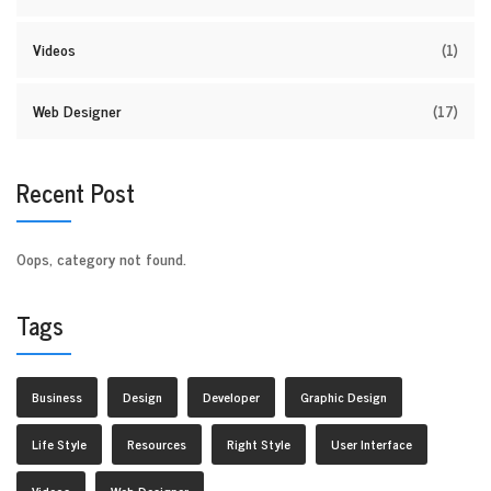
Videos
(1)
Web Designer
(17)
Recent Post
Oops, category not found.
Tags
Business
Design
Developer
Graphic Design
Life Style
Resources
Right Style
User Interface