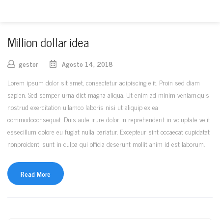
Million dollar idea
gestor
Agosto 14, 2018
Lorem ipsum dolor sit amet, consectetur adipiscing elit. Proin sed diam
sapien. Sed semper urna dict magna aliqua. Ut enim ad minim veniam,quis
nostrud exercitation ullamco laboris nisi ut aliquip ex ea
commodoconsequat. Duis aute irure dolor in reprehenderit in voluptate velit
essecillum dolore eu fugiat nulla pariatur. Excepteur sint occaecat cupidatat
nonproident, sunt in culpa qui officia deserunt mollit anim id est laborum.
Read More