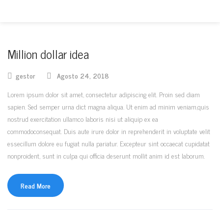
Million dollar idea
gestor
Agosto 24, 2018
Lorem ipsum dolor sit amet, consectetur adipiscing elit. Proin sed diam
sapien. Sed semper urna dict magna aliqua. Ut enim ad minim veniam,quis
nostrud exercitation ullamco laboris nisi ut aliquip ex ea
commodoconsequat. Duis aute irure dolor in reprehenderit in voluptate velit
essecillum dolore eu fugiat nulla pariatur. Excepteur sint occaecat cupidatat
nonproident, sunt in culpa qui officia deserunt mollit anim id est laborum.
Read More