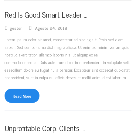
Red Is Good Smart Leader …
gestor
Agosto 24, 2018
Lorem ipsum dolor sit amet, consectetur adipiscing elit. Proin sed diam
sapien. Sed semper urna dict magna aliqua. Ut enim ad minim veniam,quis
nostrud exercitation ullamco laboris nisi ut aliquip ex ea
commodoconsequat. Duis aute irure dolor in reprehenderit in voluptate velit
essecillum dolore eu fugiat nulla pariatur. Excepteur sint occaecat cupidatat
nonproident, sunt in culpa qui officia deserunt mollit anim id est laborum.
Read More
Unprofitable Corp. Clients …