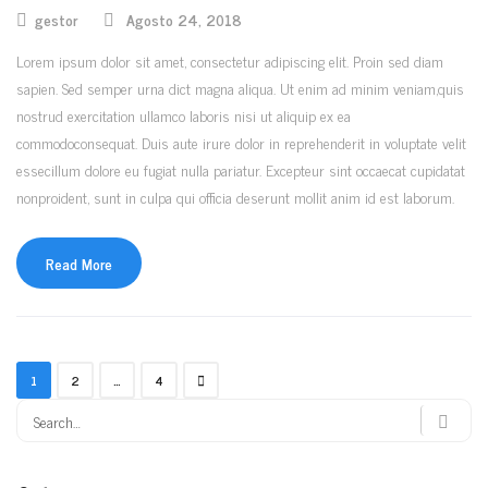
gestor
Agosto 24, 2018
Lorem ipsum dolor sit amet, consectetur adipiscing elit. Proin sed diam
sapien. Sed semper urna dict magna aliqua. Ut enim ad minim veniam,quis
nostrud exercitation ullamco laboris nisi ut aliquip ex ea
commodoconsequat. Duis aute irure dolor in reprehenderit in voluptate velit
essecillum dolore eu fugiat nulla pariatur. Excepteur sint occaecat cupidatat
nonproident, sunt in culpa qui officia deserunt mollit anim id est laborum.
Read More
1
2
…
4