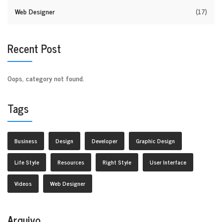
Web Designer
(17)
Recent Post
Oops, category not found.
Tags
Business
Design
Developer
Graphic Design
Life Style
Resources
Right Style
User Interface
Videos
Web Designer
Arquivo