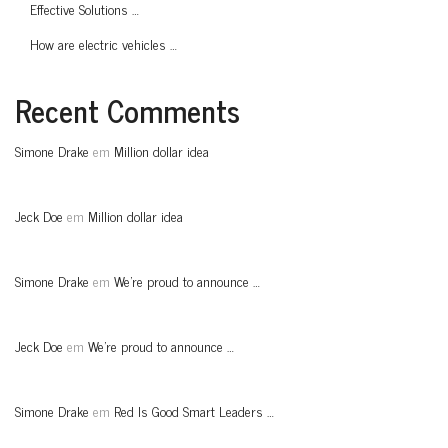
Effective Solutions …
How are electric vehicles …
Recent Comments
Simone Drake
em
Million dollar idea
Jeck Doe
em
Million dollar idea
Simone Drake
em
We’re proud to announce …
Jeck Doe
em
We’re proud to announce …
Simone Drake
em
Red Is Good Smart Leaders …