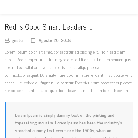
Red Is Good Smart Leaders …
gestor
Agosto 20, 2018
Lorem ipsum dolor sit amet, consectetur adipiscing elit. Proin sed diam
sapien. Sed semper urna dict magna aliqua. Ut enim ad minim veniam,quis
nostrud exercitation ullamco laboris nisi ut aliquip ex ea
commodoconsequat. Duis aute irure dolor in reprehenderit in voluptate velit
essecillum dolore eu fugiat nulla pariatur. Excepteur sint occaecat cupidatat
nonproident, sunt in culpa qui officia deserunt mollit anim id est laborum.
Lorem Ipsum is simply dummy text of the printing and
typesetting industry. Lorem Ipsum has been the industry’s
standard dummy text ever since the 1500s, when an
unknown printer took a galley of type and scrambled it to