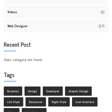
Videos
(1)
Web Designer
(17)
Recent Post
Oops, category not found.
Tags
Business
Design
Developer
Graphic Design
Life Style
Resources
Right Style
User Interface