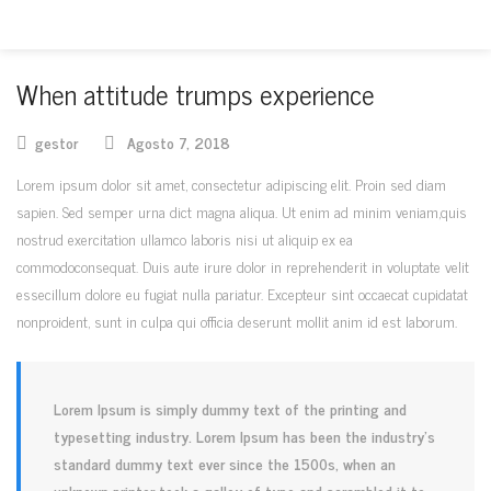
When attitude trumps experience
gestor
Agosto 7, 2018
Lorem ipsum dolor sit amet, consectetur adipiscing elit. Proin sed diam
sapien. Sed semper urna dict magna aliqua. Ut enim ad minim veniam,quis
nostrud exercitation ullamco laboris nisi ut aliquip ex ea
commodoconsequat. Duis aute irure dolor in reprehenderit in voluptate velit
essecillum dolore eu fugiat nulla pariatur. Excepteur sint occaecat cupidatat
nonproident, sunt in culpa qui officia deserunt mollit anim id est laborum.
Lorem Ipsum is simply dummy text of the printing and
typesetting industry. Lorem Ipsum has been the industry’s
standard dummy text ever since the 1500s, when an
unknown printer took a galley of type and scrambled it to