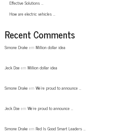
Effective Solutions …
How are electric vehicles …
Recent Comments
Simone Drake
em
Million dollar idea
Jeck Doe
em
Million dollar idea
Simone Drake
em
We’re proud to announce …
Jeck Doe
em
We’re proud to announce …
Simone Drake
em
Red Is Good Smart Leaders …