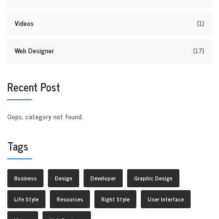
Videos
(1)
Web Designer
(17)
Recent Post
Oops, category not found.
Tags
Business
Design
Developer
Graphic Design
Life Style
Resources
Right Style
User Interface