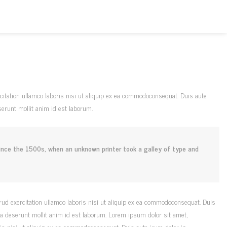
itation ullamco laboris nisi ut aliquip ex ea commodoconsequat. Duis aute
eserunt mollit anim id est laborum.
nce the 1500s, when an unknown printer took a galley of type and
rud exercitation ullamco laboris nisi ut aliquip ex ea commodoconsequat. Duis
ficia deserunt mollit anim id est laborum. Lorem ipsum dolor sit amet,
is nisi ut aliquip ex ea commodoconsequat. Duis aute irure dolor in