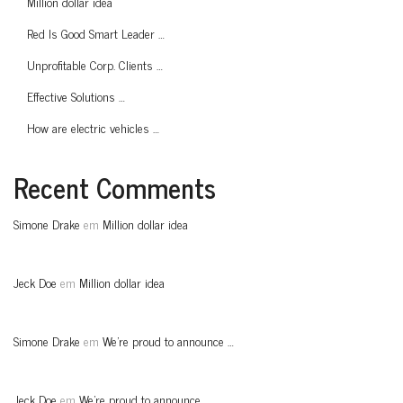
Million dollar idea
Red Is Good Smart Leader …
Unprofitable Corp. Clients …
Effective Solutions …
How are electric vehicles …
Recent Comments
Simone Drake
em
Million dollar idea
Jeck Doe
em
Million dollar idea
Simone Drake
em
We’re proud to announce …
Jeck Doe
em
We’re proud to announce …