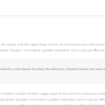
n. Sed semper urna dict magna aliqua. Ut enim ad minim veniam,quis nostrud exerc
 pariatur. Excepteur sint occaecat cupidatat nonproident, sunt in culpa qui officia d
industry. Lorem Ipsum has been the industry’s standard dummy text ever si
r incididunt ut labore et dolore magna aliqua. Ut enim ad minim veniam,quis nost
 nulla pariatur. Excepteur sint occaecat cupidatat nonproident, sunt in culpa qui of
ore magna aliqua. Ut enim ad minim veniam,quis nostrud exercitation ullamco labor