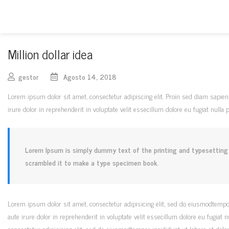
Million dollar idea
gestor
Agosto 14, 2018
Lorem ipsum dolor sit amet, consectetur adipiscing elit. Proin sed diam sapie
irure dolor in reprehenderit in voluptate velit essecillum dolore eu fugiat nulla
Lorem Ipsum is simply dummy text of the printing and typesetting 
scrambled it to make a type specimen book.
Lorem ipsum dolor sit amet, consectetur adipisicing elit, sed do eiusmodtempo
aute irure dolor in reprehenderit in voluptate velit essecillum dolore eu fugiat
consectetur adipisicing elit, sed do eiusmodtempor incididunt ut labore et dol