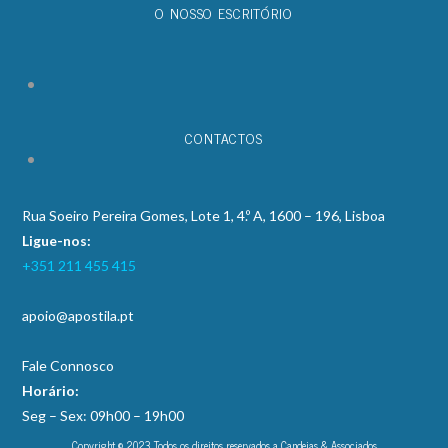
O NOSSO ESCRITÓRIO
CONTACTOS
Rua Soeiro Pereira Gomes, Lote 1, 4.º A, 1600 – 196, Lisboa
Ligue-nos:
+351 211 455 415
apoio@apostila.pt
Fale Connosco
Horário:
Seg – Sex: 09h00 – 19h00
Copyright © 2023 Todos os direitos reservados a Candeias & Associados