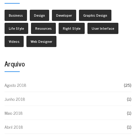
Business
Design
Developer
Graphic Design
Life Style
Resources
Right Style
User Interface
Videos
Web Designer
Arquivo
Agosto 2018
(25)
Junho 2018
(1)
Maio 2018
(1)
Abril 2018
(1)