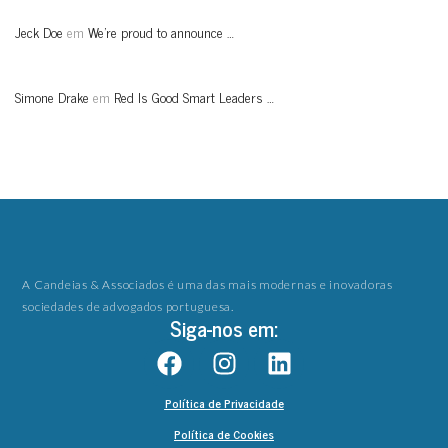
Jeck Doe
em
We’re proud to announce …
Simone Drake
em
Red Is Good Smart Leaders …
A Candeias & Associados é uma das mais modernas e inovadoras
sociedades de advogados portuguesa.
Siga-nos em:
Política de Privacidade
Política de Cookies