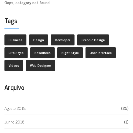
Oops, category not found.
Tags
Business
Design
Developer
Graphic Design
Life Style
Resources
Right Style
User Interface
Videos
Web Designer
Arquivo
Agosto 2018
(25)
Junho 2018
(1)