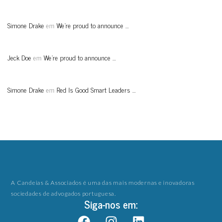
Simone Drake
em
We’re proud to announce …
Jeck Doe
em
We’re proud to announce …
Simone Drake
em
Red Is Good Smart Leaders …
A Candeias & Associados é uma das mais modernas e inovadoras
sociedades de advogados portuguesa.
Siga-nos em: