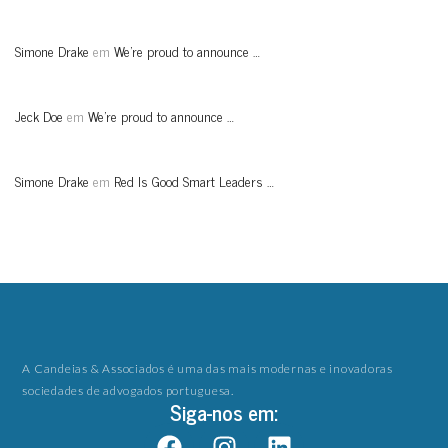
Simone Drake
em
We’re proud to announce …
Jeck Doe
em
We’re proud to announce …
Simone Drake
em
Red Is Good Smart Leaders …
A Candeias & Associados é uma das mais modernas e inovadoras
sociedades de advogados portuguesa.
Siga-nos em: