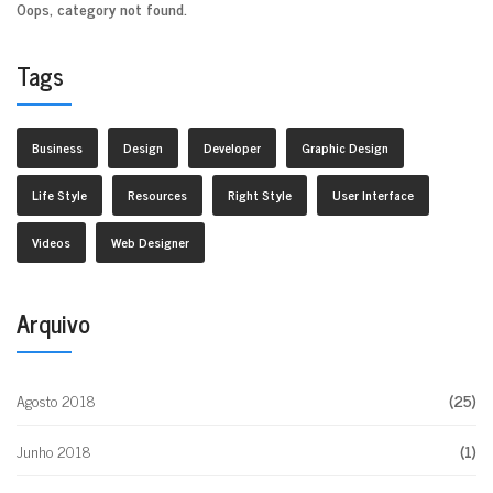
Oops, category not found.
Tags
Business
Design
Developer
Graphic Design
Life Style
Resources
Right Style
User Interface
Videos
Web Designer
Arquivo
Agosto 2018
(25)
Junho 2018
(1)