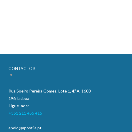
CONTACTOS
Rua Soeiro Pereira Gomes, Lote 1, 4.º A, 1600 –
196, Lisboa
Ligue-nos:
+351 211 455 415
apoio@apostila.pt