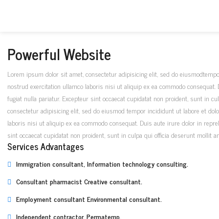
Powerful Website
Lorem ipsum dolor sit amet, consectetur adipisicing elit, sed do eiusmodtempo
nostrud exercitation ullamco laboris nisi ut aliquip ex ea commodo consequat. Du
fugiat nulla pariatur. Excepteur sint occaecat cupidatat non proident, sunt in c
consectetur adipisicing elit, sed do eiusmod tempor incididunt ut labore et do
laboris nisi ut aliquip ex ea commodo consequat. Duis aute irure dolor in reprehe
sint occaecat cupidatat non proident, sunt in culpa qui officia deserunt mollit 
Services Advantages
Immigration consultant, Information technology consulting.
Consultant pharmacist Creative consultant.
Employment consultant Environmental consultant.
Independent contractor, Permatemp.